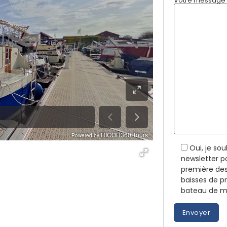
Votre message (
Oui, je so
newsletter p
première des
baisses de p
bateau de me