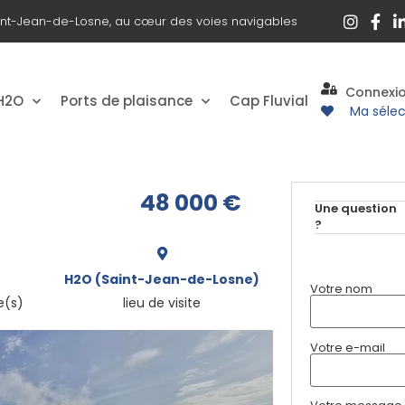
int-Jean-de-Losne, au cœur des voies navigables
Connexi
 H2O
Ports de plaisance
Cap Fluvial
Ma sélec
48 000
€
Une question
?
H2O (Saint-Jean-de-Losne)
Votre nom
e(s)
lieu de visite
Votre e-mail