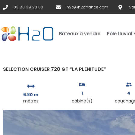
03 80 39 23 00
h2o@h2ofrance.com
Sa
Bateaux à vendre
Pôle fluvial
SELECTION CRUISER 720 GT “LA PLENITUDE”
1
4
6.80 m
mètres
cabine(s)
couchag