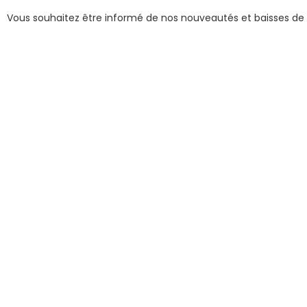
Vous souhaitez être informé de nos nouveautés et baisses de 
hebdomadaire en cliquant ici
!
Généralités
Confort
Technique
Pont et extérieur
Réservoir
Navigation
Bateaux similaires
que vous pourriez aimer