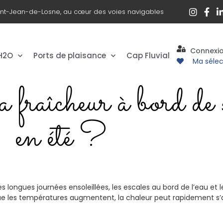
int-Jean-de-Losne, au cœur des voies navigables
Connexi
 H2O
Ports de plaisance
Cap Fluvial
Ma sélec
fraîcheur à bord de 
en été ?
s longues journées ensoleillées, les escales au bord de l’eau et l
sque les températures augmentent, la chaleur peut rapidement s’