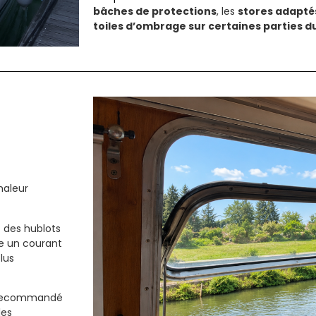
bâches de protections
, les
stores adapté
toiles d’ombrage sur certaines parties 
haleur
 des hublots
ée un courant
lus
t recommandé
les