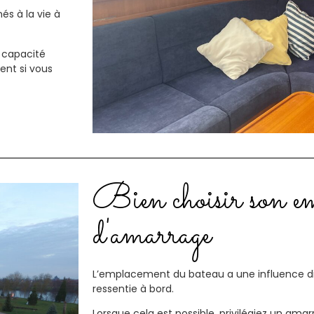
és à la vie à
a capacité
nt si vous
Bien choisir son e
d'amarrage
L’emplacement du bateau a une influence di
ressentie à bord.
Lorsque cela est possible, privilégiez un ama