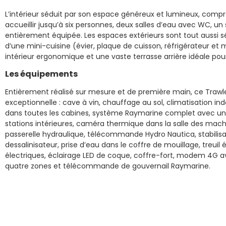
L’intérieur séduit par son espace généreux et lumineux, comp
accueillir jusqu’à six personnes, deux salles d’eau avec WC, un
entièrement équipée. Les espaces extérieurs sont tout aussi s
d’une mini-cuisine (évier, plaque de cuisson, réfrigérateur et
intérieur ergonomique et une vaste terrasse arrière idéale pou
Les équipements
Entièrement réalisé sur mesure et de première main, ce Trawl
exceptionnelle : cave à vin, chauffage au sol, climatisation i
dans toutes les cabines, système Raymarine complet avec un 
stations intérieures, caméra thermique dans la salle des mach
passerelle hydraulique, télécommande Hydro Nautica, stabilisa
dessalinisateur, prise d’eau dans le coffre de mouillage, treuil é
électriques, éclairage LED de coque, coffre-fort, modem 4G av
quatre zones et télécommande de gouvernail Raymarine.
À cela s’ajoutent des équipements rares : centrifugeuse à gaso
système à ultrasons pour empêcher la fixation des algues sur 
de 3,30 m équipée d’un moteur hors-bord de 30 CV. La techno
tous les systèmes et équipements embarqués sur écran, ainsi