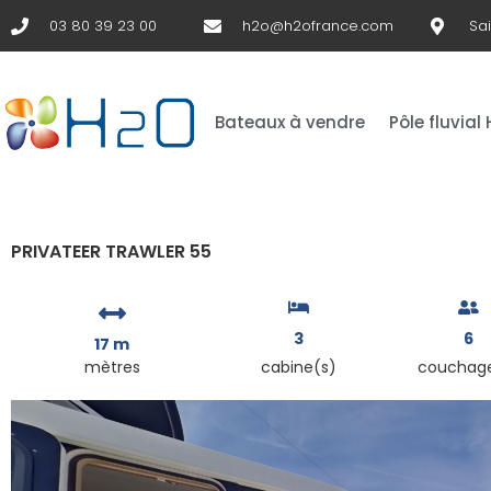
03 80 39 23 00
h2o@h2ofrance.com
Sa
Bateaux à vendre
Pôle fluvial
PRIVATEER TRAWLER 55
3
6
17 m
mètres
cabine(s)
couchag