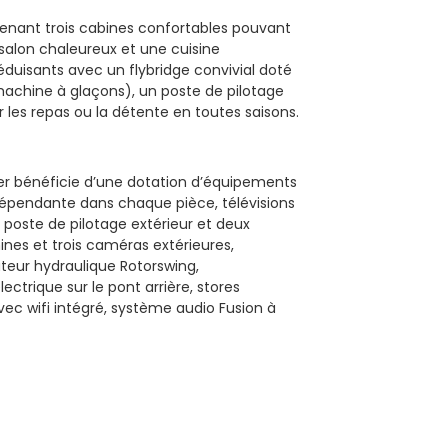
renant trois cabines confortables pouvant
 salon chaleureux et une cuisine
éduisants avec un flybridge convivial doté
 machine à glaçons), un poste de pilotage
r les repas ou la détente en toutes saisons.
er bénéficie d’une dotation d’équipements
ndépendante dans chaque pièce, télévisions
poste de pilotage extérieur et deux
ines et trois caméras extérieures,
teur hydraulique Rotorswing,
lectrique sur le pont arrière, stores
ec wifi intégré, système audio Fusion à
il, climatisation fonctionnant en 220 V,
la coque, ainsi qu’une annexe semi-rigide
logie Empirbus, qui permet de consulter
 qu’une trappe d’accès de lazarette