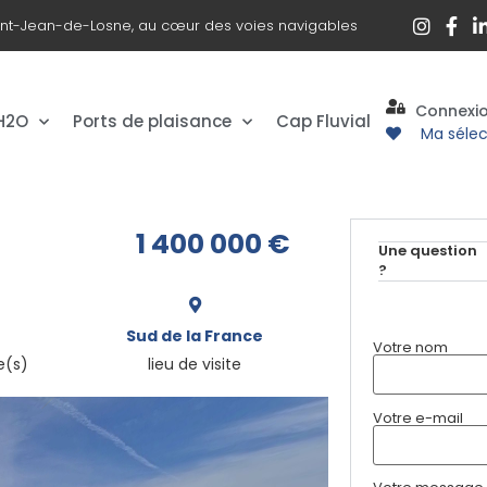
int-Jean-de-Losne, au cœur des voies navigables
Connexi
 H2O
Ports de plaisance
Cap Fluvial
Ma sélec
1 400 000
€
Une question
?
Sud de la France
Votre nom
e(s)
lieu de visite
Votre e-mail