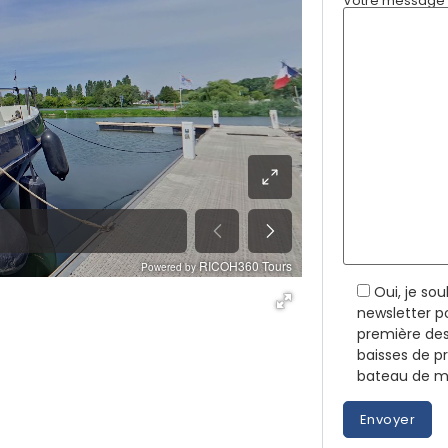
Votre message (
Oui, je so
newsletter p
première des
baisses de p
bateau de me