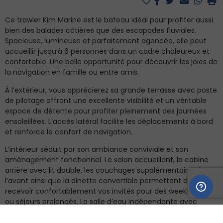
Ce trawler Kim Marine est le bateau idéal pour profiter aussi
bien des balades côtières que des escapades fluviales.
Spacieuse, lumineuse et parfaitement agencée, elle peut
accueillir jusqu’à 6 personnes dans un cadre chaleureux et
confortable. Une belle opportunité pour découvrir les joies de
la navigation en famille ou entre amis.
À l’extérieur, vous apprécierez sa grande terrasse avec poste
de pilotage offrant une excellente visibilité et un véritable
espace de détente pour profiter pleinement des journées
ensoleillées. L’accès latéral facilite les déplacements à bord
et renforce le confort de navigation.
L’intérieur séduit par son ambiance conviviale et son
aménagement fonctionnel. Le salon accueillant, la cabine
arrière avec lit double, les couchages supplémentaires à
l’avant ainsi que la dinette convertible permettent de
recevoir confortablement vos invités pour des week-ends
ou séjours prolongés. La salle d’eau indépendante avec
douche et WC apporte un vrai confort à bord.