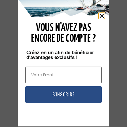
KIM MARINE “LE FEELING”
55 000
€
VOUS N'AVEZ PAS
ENCORE DE COMPTE ?
11.50 m
mètres
Créez-en un afin de bénéficier
d'avantages exclusifs !
1
cabine(s)
S'INSCRIRE
4
couchage(s)
H2O (Saint-Jean-de-Losne)