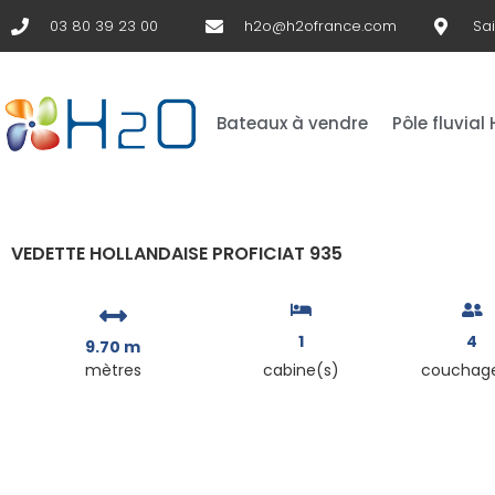
03 80 39 23 00
h2o@h2ofrance.com
Sa
Bateaux à vendre
Pôle fluvial
VEDETTE HOLLANDAISE PROFICIAT 935
1
4
9.70 m
mètres
cabine(s)
couchag