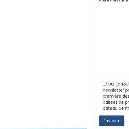
Votre message (
Oui, je so
newsletter p
première des
baisses de p
bateau de me