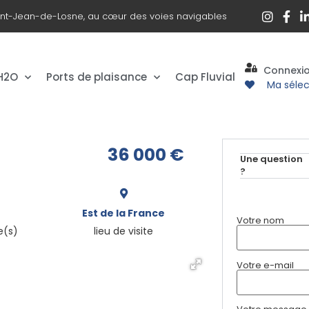
int-Jean-de-Losne, au cœur des voies navigables
Connexi
 H2O
Ports de plaisance
Cap Fluvial
Ma sélec
36 000
€
Une question
?
Est de la France
Votre nom
e(s)
lieu de visite
Votre e-mail