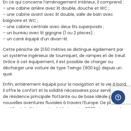
En ce qui concerne l’aménagement intérieur, il comprend :
– une cabine arrière avec lit double, douche et WC ;
– une cabine avant avec lit double, salle de bain avec
baignoire et WC ;
– une cabine centrale avec deux lits superposés ;
– un bureau avec lit gigogne (1 ou 2 places) ;
– un carré équipé d’un divan-lit.
Cette péniche de 21.50 mètres se distingue également par
un système ingénieux de tourniquet, de rampes et de treuil.
Grâce à cet équipement, il est possible de charger ou
décharger une voiture de type Twingo (900 kg) depuis un
quai.
Enfin, entièrement équipé pour la navigation et la vie à bord,
il offre le confort et la solidité nécessaires pour servir à la fois
de résidence principale flottante ou de base idéale pour de
nouvelles aventures fluviales à travers l’Europe. De plus, son
certificat de l’Union est valable jusqu’en 2029 et un expert a
examiné la coque en 2024.