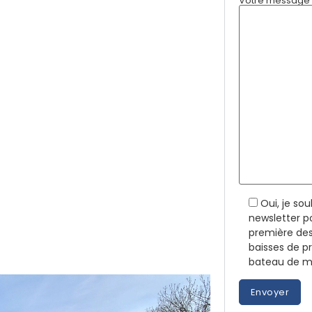
Votre message (
Oui, je so
newsletter p
première des
baisses de p
bateau de me