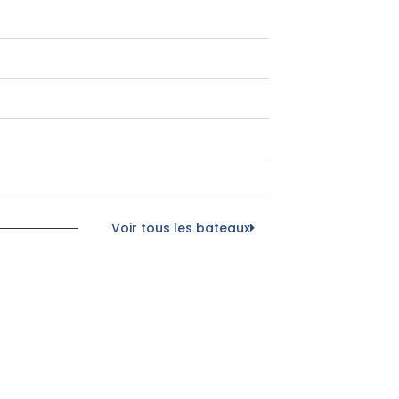
Voir tous les bateaux
eauté
Péniche
Nouveauté