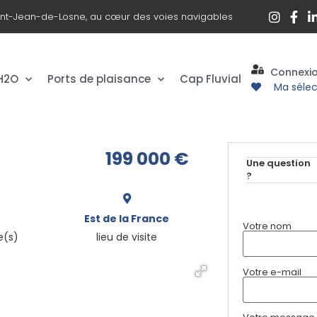
int-Jean-de-Losne, au cœur des voies navigables
Connexi
 H2O
Ports de plaisance
Cap Fluvial
Ma sélec
199 000
€
Une question
?
Est de la France
Votre nom
e(s)
lieu de visite
Votre e-mail