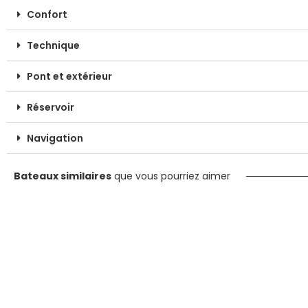
Confort
Technique
Pont et extérieur
Réservoir
Navigation
Bateaux similaires
que vous pourriez aimer
Nouveauté
Vedette à moteur
Nouv