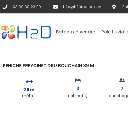
03 80 39 23 00
h2o@h2ofrance.com
Sa
Bateaux à vendre
Pôle fluvial
PENICHE FREYCINET DRU BOUCHAIN 39 M
3
7
39 m
mètres
cabine(s)
couchag